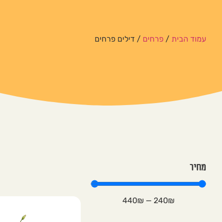
עמוד הבית
/
פרחים
/ דילים פרחים
מחיר
440
₪
—
240
₪