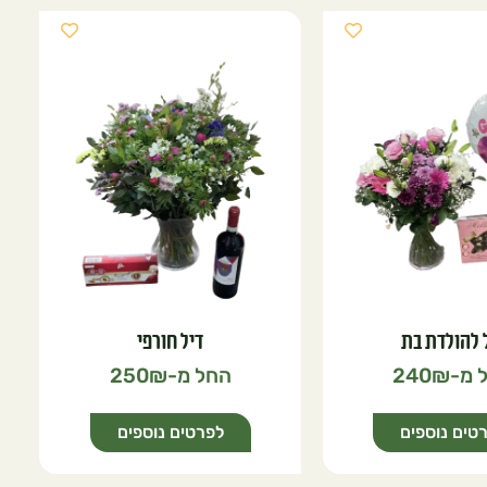
 להולדת בת
דיל חורפי
250
240
טים נוספים
לפרטים נוספים