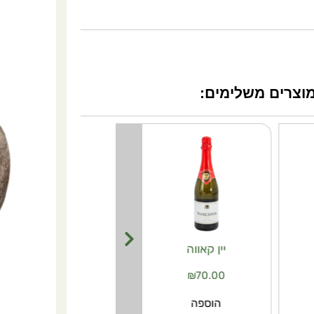
וצרים משלימים:
יין קאווה
מבחר פרליני שוקולד
165 גרם
₪
70.00
₪
50.00
הוספה