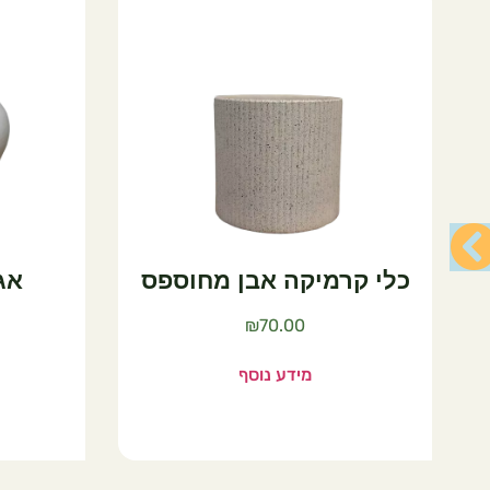
וספס
אגרטל גולייט לבן
א
₪
140.00
מידע נוסף