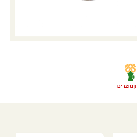
הוספה
הוספה
לסל
לסל
וןמוצרים