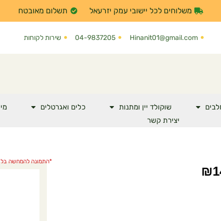
משלוחים לכל יישובי עמק יזרעאל
תשלום מאובטח
Hinanit01@gmail.com
04-9837205
שירות לקוחות
לבים
שוקולד יין ומתנות
כלים ואגרטלים
מי 
יצירת קשר
*התמונה להמחשה בלב
₪
1