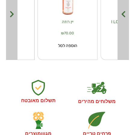
I 
יין רוזה
יין קאוו
₪
70.00
₪
70.00
₪
30.
פה לסל
הוספה לסל
הוספה ל
תשלום מאובטח
משלוחים מהירים
פרחים טריים
מגווןמוצרים