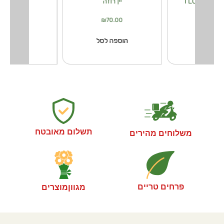
I 
יין רוזה
יין קאוו
₪
70.00
₪
70.00
₪
30.
פה לסל
הוספה לסל
הוספה ל
תשלום מאובטח
משלוחים מהירים
פרחים טריים
מגווןמוצרים